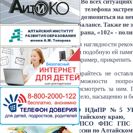
Во всех ситуациях
телефона экстре
дозвониться на не
балансе. Также не 
охрана, «102» - пол
Для наглядности реком
или подобную ей памят
например, прикрепить 
Старайтесь не оставл
возможности попр
присмотреть за ним. 
весело, насыщенно и б
ТО НДиПР №5 УН
Алтайскому краю,
9 ПСО ФПС ГПС Г
России по Алтайском