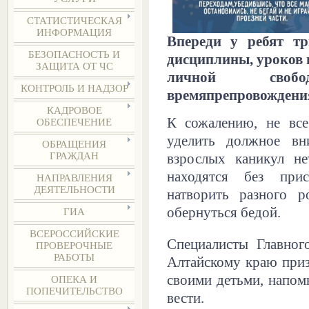
СТАТИСТИЧЕСКАЯ
ИНФОРМАЦИЯ
Впереди у ребят т
БЕЗОПАСНОСТЬ И
дисциплины, уроков и
ЗАЩИТА ОТ ЧС
личной сво
КОНТРОЛЬ И НАДЗОР
времяпрепровождени
КАДРОВОЕ
К сожалению, не все
ОБЕСПЕЧЕНИЕ
уделить должное вн
ОБРАЩЕНИЯ
ГРАЖДАН
взрослых каникул не
находятся без при
НАПРАВЛЕНИЯ
ДЕЯТЕЛЬНОСТИ
натворить разного р
обернуться бедой.
ГИА
ВСЕРОССИЙСКИЕ
Специалисты Главно
ПРОВЕРОЧНЫЕ
РАБОТЫ
Алтайскому краю приз
своими детьми, напомн
ОПЕКА И
ПОПЕЧИТЕЛЬСТВО
вести.