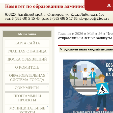
Комитет по образованию администрации муни
658820, Алтайский край, г. Славгород, ул. Карла Либкнехта, 136
тел. 8 (385-68) 5-15-45, факс 8 (385-68) 5-17-86, slavgorod@22edu.ru
Главная
»
2026
»
Май
»
26
» Что
Меню сайта
отправляясь на летние каникулы
КАРТА САЙТА
Что должен знать каждый школьни
ГЛАВНАЯ СТРАНИЦА
ДОСКА ОБЪЯВЛЕНИЙ
О КОМИТЕТЕ
ОБРАЗОВАТЕЛЬНАЯ
СИСТЕМА ГОРОДА
ДОКУМЕНТЫ
ПРОГРАММЫ И
ПРОЕКТЫ
МУНИЦИПАЛЬНЫЕ
УСЛУГИ