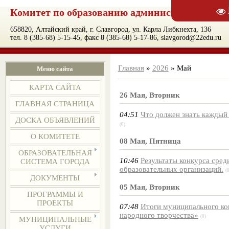
Комитет по образованию администрации муни
658820, Алтайский край, г. Славгород, ул. Карла Либкнехта, 136
тел. 8 (385-68) 5-15-45, факс 8 (385-68) 5-17-86, slavgorod@22edu.ru
Главная
»
2026
»
Май
Меню сайта
КАРТА САЙТА
26 Мая, Вторник
ГЛАВНАЯ СТРАНИЦА
04:51
Что должен знать каждый 
ДОСКА ОБЪЯВЛЕНИЙ
(0)
О КОМИТЕТЕ
08 Мая, Пятница
ОБРАЗОВАТЕЛЬНАЯ
10:46
Результаты конкурса сре
СИСТЕМА ГОРОДА
образовательных организаций.
(
ДОКУМЕНТЫ
05 Мая, Вторник
ПРОГРАММЫ И
ПРОЕКТЫ
07:48
Итоги муниципального ко
народного творчества»
(0)
МУНИЦИПАЛЬНЫЕ
УСЛУГИ