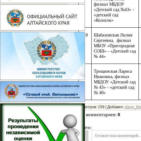
филиал МБДОУ
«Детский сад №43» -
«детский сад
«Колосок»
8
Шабаловская Лилия
Сергеевна, филиал
МБОУ «Пригородная
СОШ» - «Детский сад
№ 44»
Трощинская Лариса
9
Ивановна, филиал
МБДОУ «Детский сад
№ 43» - «детский сад
№ 40»
Просмотров
:
159
|
Добавил
:
slavg_ifo
Всего комментариев
:
0
Войдите: