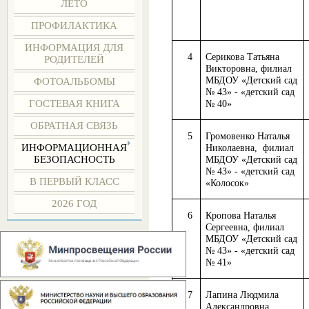
ЛЕТО
ПРОФИЛАКТИКА
ИНФОРМАЦИЯ ДЛЯ
4
Серикова Татьяна
РОДИТЕЛЕЙ
Викторовна, филиал
МБДОУ «Детский сад
ФОТОАЛЬБОМЫ
№ 43» - «детский сад
ГОСТЕВАЯ КНИГА
№ 40»
ОБРАТНАЯ СВЯЗЬ
5
Громовенко Наталья
ИНФОРМАЦИОННАЯ
Николаевна, филиал
БЕЗОПАСНОСТЬ
МБДОУ «Детский сад
№ 43» - «детский сад
В ПЕРВЫЙ КЛАСС
«Колосок»
2026 ГОД
6
Кропова Наталья
Сергеевна, филиал
МБДОУ «Детский сад
№ 43» - «детский сад
№ 41»
7
Лапина Людмила
Александровна,