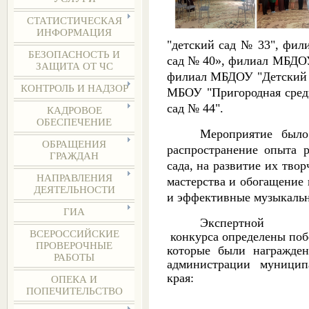
СТАТИСТИЧЕСКАЯ
ИНФОРМАЦИЯ
"детский сад № 33",
фили
БЕЗОПАСНОСТЬ И
сад № 40», филиал МБДОУ
ЗАЩИТА ОТ ЧС
ф
илиал МБДОУ "Детский с
КОНТРОЛЬ И НАДЗОР
МБОУ "Пригородная средн
сад № 44"
.
КАДРОВОЕ
ОБЕСПЕЧЕНИЕ
Мероприятие бы
ОБРАЩЕНИЯ
распространение опыта 
ГРАЖДАН
сада, на развитие их тво
НАПРАВЛЕНИЯ
мастерства и обогащение 
ДЕЯТЕЛЬНОСТИ
и эффективные музыкальн
ГИА
Экспер
ВСЕРОССИЙСКИЕ
конкурса определены п
об
ПРОВЕРОЧНЫЕ
которые были награжде
РАБОТЫ
администрации муниципал
края
:
ОПЕКА И
ПОПЕЧИТЕЛЬСТВО