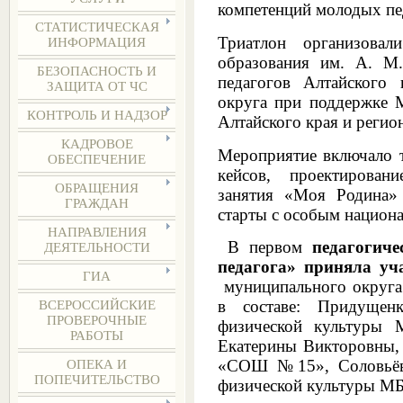
компетенций молодых пед
СТАТИСТИЧЕСКАЯ
Триатлон организовал
ИНФОРМАЦИЯ
образования им. А. М
БЕЗОПАСНОСТЬ И
педагогов Алтайского 
ЗАЩИТА ОТ ЧС
округа при поддержке М
КОНТРОЛЬ И НАДЗОР
Алтайского края и реги
КАДРОВОЕ
Мероприятие включало т
ОБЕСПЕЧЕНИЕ
кейсов, проектировани
ОБРАЩЕНИЯ
занятия «Моя Родина»
ГРАЖДАН
старты с особым национ
НАПРАВЛЕНИЯ
В первом
педагогич
ДЕЯТЕЛЬНОСТИ
педагога»
приняла уч
ГИА
муниципального округа 
в составе: Придущен
ВСЕРОССИЙСКИЕ
ПРОВЕРОЧНЫЕ
физической культур
РАБОТЫ
Екатерины Викторовны,
«СОШ №15», Соловьёво
ОПЕКА И
ПОПЕЧИТЕЛЬСТВО
физической культуры 