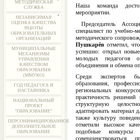
МЕТОДИЧЕСКАЯ
Наша команда дост
СЛУЖБА
мероприятии.
НЕЗАВИСИМАЯ
ОЦЕНКА КАЧЕСТВА
Председатель Ассоци
РАБОТЫ
специалист по учебно-м
ОБРАЗОВАТЕЛЬНЫХ
методического сопрово
ОРГАНИЗАЦИЙ
Пушкарёв
отметил, что
МУНИЦИПАЛЬНЫЕ
успешно: открыл новые
МЕХАНИЗМЫ
молодых педагогов 
УПРАВЛЕНИЯ
объединения и обмена о
КАЧЕСТВОМ
ОБРАЗОВАНИЯ
(ММУКО)
Среди экспертов бы
образования, професси
ГОД ПЕДАГОГА И
региональных конкурсо
НАСТАВНИКА
практичность решений п
НАЦИОНАЛЬНЫЙ
структурную целост
ПРОЕКТ
адаптировать материал д
"ОБРАЗОВАНИЕ"
также культуру поведе
ПЕРСОНИФИЦИРОВАННОЕ
отметили высокое кач
ДОПОЛНИТЕЛЬНОЕ
подобные конкурсы
ОБРАЗОВАНИЕ
совершенствоваться п