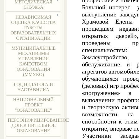
профессией и помочь
МЕТОДИЧЕСКАЯ
Большой интерес у
СЛУЖБА
выступление завед
НЕЗАВИСИМАЯ
Храмовой Елены 
ОЦЕНКА КАЧЕСТВА
прошедшем недав
РАБОТЫ
ОБРАЗОВАТЕЛЬНЫХ
открытых дверей
ОРГАНИЗАЦИЙ
проведены про
МУНИЦИПАЛЬНЫЕ
специальностям:
МЕХАНИЗМЫ
Землеустройство
УПРАВЛЕНИЯ
обслуживание и р
КАЧЕСТВОМ
ОБРАЗОВАНИЯ
агрегатов автомобил
(ММУКО)
обучающихся пров
ГОД ПЕДАГОГА И
(деловых) игр профе
НАСТАВНИКА
«погружение» в 
выполнении профпр
НАЦИОНАЛЬНЫЙ
ПРОЕКТ
и творческую актив
"ОБРАЗОВАНИЕ"
возможности на
ПЕРСОНИФИЦИРОВАННОЕ
способности к этим
ДОПОЛНИТЕЛЬНОЕ
открытие, впервые по
ОБРАЗОВАНИЕ
Участники заседан