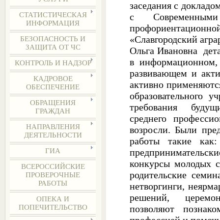
заседания с докладо
СТАТИСТИЧЕСКАЯ
с Современны
ИНФОРМАЦИЯ
профориентаци
«Славгородский агр
БЕЗОПАСНОСТЬ И
ЗАЩИТА ОТ ЧС
Ольга Ивановна дет
в информационном, 
КОНТРОЛЬ И НАДЗОР
развивающем и акт
КАДРОВОЕ
активно применяютс
ОБЕСПЕЧЕНИЕ
образовательного 
ОБРАЩЕНИЯ
требования будущ
ГРАЖДАН
среднего профессио
НАПРАВЛЕНИЯ
возросли. Были пре
ДЕЯТЕЛЬНОСТИ
работы такие как:
предпринимательски
ГИА
конкурсы молодых ст
ВСЕРОССИЙСКИЕ
родительские семина
ПРОВЕРОЧНЫЕ
РАБОТЫ
нетворгинги, неярма
решений, церемон
ОПЕКА И
позволяют познак
ПОПЕЧИТЕЛЬСТВО