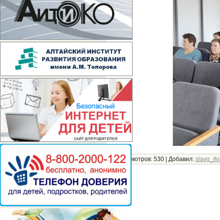
Просмотров:
530
|
Добавил:
slavg_if