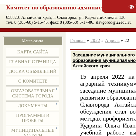
Комитет по образованию администрации муни
658820, Алтайский край, г. Славгород, ул. Карла Либкнехта, 136
тел. 8 (385-68) 5-15-45, факс 8 (385-68) 5-17-86, slavgorod@22edu.ru
Главная
»
2022
»
Апрель
»
22
Меню сайта
КАРТА САЙТА
Заседание муниципального 
образования муниципальног
ГЛАВНАЯ СТРАНИЦА
Алтайского края
ДОСКА ОБЪЯВЛЕНИЙ
15 апреля 2022 на
О КОМИТЕТЕ
аграрный техникум
заседание муниципа
ОБРАЗОВАТЕЛЬНАЯ
СИСТЕМА ГОРОДА
развитию образовани
Славгорода Алтайс
ДОКУМЕНТЫ
обсуждения стал в
ПРОГРАММЫ И
методах профориент
ПРОЕКТЫ
Кудрина Ольга Иван
МУНИЦИПАЛЬНЫЕ
учебной работе в
УСЛУГИ