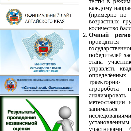
тесты в режим
каждому направ
(примерно по 
возрастных гр
количество балл
Очный реги
проводится 
государственно
победителей за
этапа участни
управлять ква
определённы
траекторию
агроробота п
анализирова
метеостанции 
заниматься
исследованиями,
установленн
участниками 