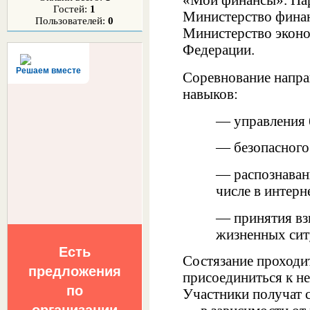
«Мои финансы». Па
Гостей:
1
Министерство финан
Пользователей:
0
Министерство эконо
Федерации.
Решаем вместе
Соревнование направ
навыков:
— управления
— безопасного
— распознаван
числе в интерн
— принятия вз
жизненных сит
Есть
Состязание проходи
предложения
присоединиться к не
по
Участники получат 