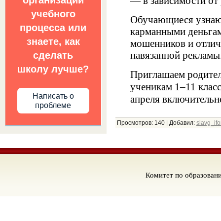
организации
— в зависимости от 
учебного
Обучающиеся узнают
процесса или
карманными деньгами
знаете, как
мошенников и отлич
навязанной рекламы
сделать
школу лучше?
Приглашаем родител
ученикам 1–11 клас
Написать о
апреля включительн
проблеме
Просмотров:
140
|
Добавил:
slavg_if
Комитет по образован