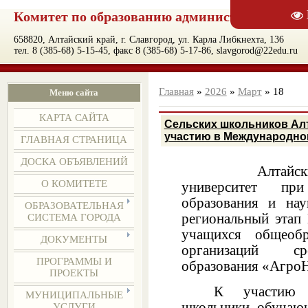
Комитет по образованию администрации муни
658820, Алтайский край, г. Славгород, ул. Карла Либкнехта, 136
тел. 8 (385-68) 5-15-45, факс 8 (385-68) 5-17-86, slavgorod@22edu.ru
Главная
»
2026
»
Март
»
18
Меню сайта
КАРТА САЙТА
Сельских школьников Алт
участию в Международно
ГЛАВНАЯ СТРАНИЦА
ДОСКА ОБЪЯВЛЕНИЙ
Алтайский гос
О КОМИТЕТЕ
университет пр
образования и нау
ОБРАЗОВАТЕЛЬНАЯ
региональный этап
СИСТЕМА ГОРОДА
учащихся общеобр
ДОКУМЕНТЫ
организаций ср
ПРОГРАММЫ И
образования «Агро
ПРОЕКТЫ
К участию 
МУНИЦИПАЛЬНЫЕ
школьники, обучающ
УСЛУГИ