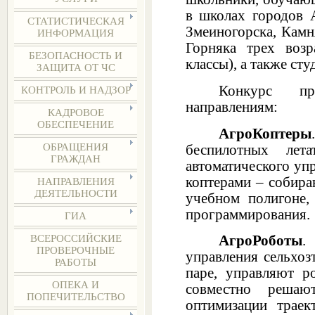
в школах городов А
СТАТИСТИЧЕСКАЯ
Змеиногорска, Камн
ИНФОРМАЦИЯ
Горняка трех возр
БЕЗОПАСНОСТЬ И
классы), а также сту
ЗАЩИТА ОТ ЧС
Конкурс пр
КОНТРОЛЬ И НАДЗОР
направлениям:
КАДРОВОЕ
ОБЕСПЕЧЕНИЕ
АгроКоптеры
ОБРАЩЕНИЯ
беспилотных лета
ГРАЖДАН
автоматического уп
коптерами – собира
НАПРАВЛЕНИЯ
ДЕЯТЕЛЬНОСТИ
учебном полигоне,
программирования.
ГИА
АгроРоботы
.
ВСЕРОССИЙСКИЕ
ПРОВЕРОЧНЫЕ
управления сельхоз
РАБОТЫ
паре, управляют р
ОПЕКА И
совместно решаю
ПОПЕЧИТЕЛЬСТВО
оптимизации траек