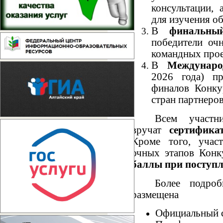
консультации, 
для изучения о
В
финальный
победители очн
командных про
В
Междунаро
2026 года) пр
финалов Конку
стран партнеро
Всем участн
вручат
сертифика
Кроме того, учас
очных этапов Конк
баллы при поступл
Более подро
размещена
Официальный 