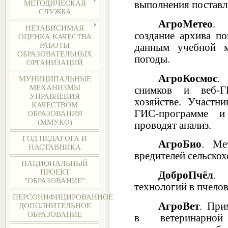
выполнения поставл
МЕТОДИЧЕСКАЯ
СЛУЖБА
АгроМетео
. 
НЕЗАВИСИМАЯ
создание архива по
ОЦЕНКА КАЧЕСТВА
РАБОТЫ
данным учебной м
ОБРАЗОВАТЕЛЬНЫХ
погоды.
ОРГАНИЗАЦИЙ
АгроКосмос
.
МУНИЦИПАЛЬНЫЕ
МЕХАНИЗМЫ
снимков и веб-Г
УПРАВЛЕНИЯ
хозяйстве. Участн
КАЧЕСТВОМ
ГИС-программе 
ОБРАЗОВАНИЯ
(ММУКО)
проводят анализ.
ГОД ПЕДАГОГА И
АгроБио
. Ме
НАСТАВНИКА
вредителей сельскох
НАЦИОНАЛЬНЫЙ
ПРОЕКТ
ДоброПчёл
.
"ОБРАЗОВАНИЕ"
технологий в пчелов
ПЕРСОНИФИЦИРОВАННОЕ
АгроВет
. При
ДОПОЛНИТЕЛЬНОЕ
ОБРАЗОВАНИЕ
в ветеринарной