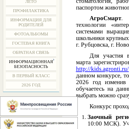
стоматология, раб
ЛЕТО
паспортом животног
ПРОФИЛАКТИКА
АгроСмарт
. 
ИНФОРМАЦИЯ ДЛЯ
технологии «инте
РОДИТЕЛЕЙ
системами выращив
ФОТОАЛЬБОМЫ
школьники крупных г
ГОСТЕВАЯ КНИГА
г. Рубцовска, г. Нов
ОБРАТНАЯ СВЯЗЬ
Для участия 
марта зарегистрир
ИНФОРМАЦИОННАЯ
БЕЗОПАСНОСТЬ
http://kids.agronti.ru/
данном конкурсе, т
В ПЕРВЫЙ КЛАСС
2026 год изменив
2026 ГОД
обучаетесь на дан
выбрать можно сраз
Конкурс прохо
Заочный рег
10:00 МСК). Уч