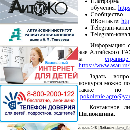
Платформ
обучения:
https
Сообщество
ВКонтакте:
htt
Тelegram-кана
Тelegram-кана
Информацию о 
базе Алтайского ГА
на
стран
(
https://www.asau.ru
Задать вопр
конкурса можно по
также по э
pokolenie.agro@ya
Контактное 
Пилюкшина
.
Просмотров:
148
|
Добавил:
slavg_if